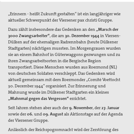
Gruppe Düren
„Erinnern - heißt Zukunft gestalten“ ist ein langjähriger wie
Gruppe Hückelhoven
aktueller Schwerpunkt der Viersener pax christi Gruppe.
Gruppe Viersen
Dazu zählt insbesondere das Gedenken an den
„Marsch der
3000 Zwangsarbeiter“
, die am
30. Dezember 1944
in Viersen-
Twese Hamwe - Neue Hoffnung .......muss wachsen
Dülken auf der ehemaligen Radrennbahn (heute Dülkener
Stadtgarten) nächtigen mussten. Im Morgengrauen wurden
Spiritualität
sie an einem Bahnhof in Güterwaggons gezwungen und zu
ihren Zwangsarbeitsorten in die Bergische Region
Internationale Jugendbegegnung
transportiert. Diese Menschen wurden aus Roermond (NL)
von deutschen Soldaten verschleppt. Das Gedenken wird
Aachener Friedenslauf
aktuell gemeinsam mit dem Roermonder „Comité Voettocht
30. December 1944“ organisiert. Zur Erinnerung und
pax christi Materialien
Mahnung wurde im Dülkener Stadtgarten ein kleines
„Mahnmal gegen das Vergessen“
errichtet.
Mitgliedschaft und Spenden
Seit Jahren stehen aber auch der
9. November
, der
27. Januar
sowie der
06.
und
09. August
als Aktionstage auf der Agenda
Wehrdienstverweigerung
der Viersener Gruppe.
Anlässlich der Reichspogromnacht wird der Zerstörung des
Suche