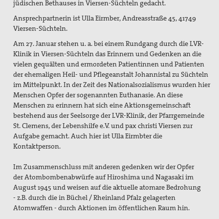
jüdischen Bethauses in Viersen-Süchteln gedacht.
Ansprechpartnerin ist Ulla Eirmber, Andreasstraße 45, 41749
Viersen-Süchteln.
Am 27. Januar stehen u. a. bei einem Rundgang durch die LVR-
Klinik in Viersen-Süchteln das Erinnern und Gedenken an die
vielen gequälten und ermordeten Patientinnen und Patienten
der ehemaligen Heil- und Pflegeanstalt Johannistal zu Süchteln
im Mittelpunkt. In der Zeit des Nationalsozialismus wurden hier
Menschen Opfer der sogenannten Euthanasie. An diese
Menschen zu erinnern hat sich eine Aktionsgemeinschaft
bestehend aus der Seelsorge der LVR-Klinik, der Pfarrgemeinde
St. Clemens, der Lebenshilfe e.V. und pax christi Viersen zur
Aufgabe gemacht. Auch hier ist Ulla Eirmbter die
Kontaktperson.
Im Zusammenschluss mit anderen gedenken wir der Opfer
der Atombombenabwürfe auf Hiroshima und Nagasaki im
August 1945 und weisen auf die aktuelle atomare Bedrohung
- z.B. durch die in Büchel / Rheinland Pfalz gelagerten
Atomwaffen - durch Aktionen im öffentlichen Raum hin.